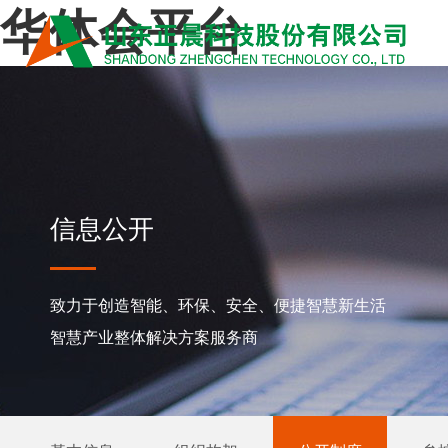
华体会平台
信息公开
致力于创造智能、环保、安全、便捷智慧新生活
智慧产业整体解决方案服务商