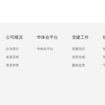
公司概况
华体会平台
党建工作
企业简介
华体会平台
党建动态
发展历程
党章党规
资质荣誉
廉政监督