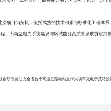
领域技术实力、工程管理与服务能力的充分认可，也进一步
以此次项目为契机，依托成熟的技术积累与标准化工程体
工程，为新型电力系统建设与区域能源高质量发展贡献力
 科技自研装置助力全省首个高速公路电动重卡大功率充电示范站投