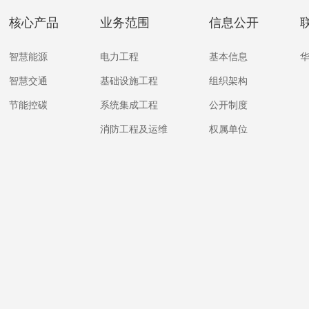
核心产品
业务范围
信息公开
智慧能源
电力工程
基本信息
华
智慧交通
基础设施工程
组织架构
节能控碳
系统集成工程
公开制度
消防工程及运维
权属单位