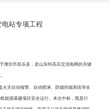
伏变电站专项工程
目位于潍坊市昌乐县，是山东特高压交流电网的关键
义。
涵盖火灾自动报警、自动喷淋、防烟排烟系统等全
护航能源基建项目安全运行。本次中标，既是行