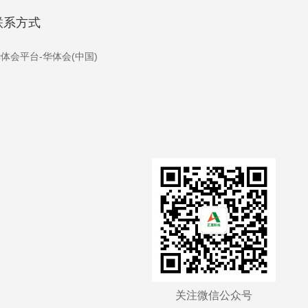
联系方式
体会平台-华体会(中国)
关注微信公众号