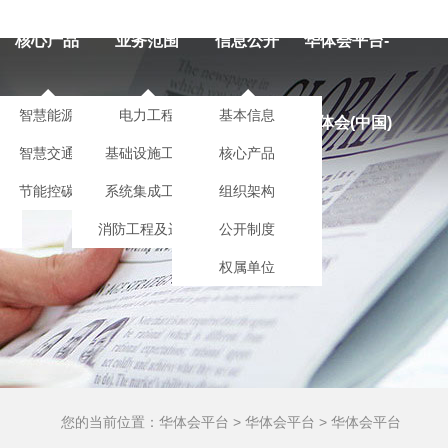
核心产品
业务范围
信息公开
华体会平台-
智慧能源
电力工程
基本信息
华体会(中国)
智慧交通
基础设施工程
核心产品
节能控碳
系统集成工程
组织架构
消防工程及运维
公开制度
权属单位
您的当前位置：
华体会平台
>
华体会平台
> 华体会平台